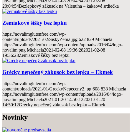
novalim.png
Michaela
2021-02-08 20:04:54
2021-02-08
20:04:54
Bezlepkový zákusok na Valentína – kakaové srdiečka
Zemiakové šišky bez lepku
https://novalimglutenfree.com/wp-
content/uploads/2021/02/SiskyZem2.jpg
622
829
Michaela
https://novalimglutenfree.com/wp-content/uploads/2016/04/logo-
novalim.png
Michaela
2021-02-08 19:36:28
2021-02-08
19:36:28
Zemiakové šišky bez lepku
Grécky nepečený zákusok bez lepku – Ekmek
https://novalimglutenfree.com/wp-
content/uploads/2021/01/GreckyNepeceny2.jpg
608
838
Michaela
https://novalimglutenfree.com/wp-content/uploads/2016/04/logo-
novalim.png
Michaela
2021-01-20 14:50:12
2021-01-20
14:50:12
Grécky nepečený zákusok bez lepku – Ekmek
Novinky