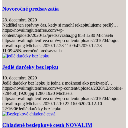
Novoročné predsavzatia
28. decembra 2020
Nadišiel ten správny čas, kedy si mnohí rekapitulujeme prešlý…
https://novalimglutenfree.com/wp-
content/uploads/2020/12/predsavzatia.jpg
853
1280
Michaela
https://novalimglutenfree.com/wp-content/uploads/2016/04/logo-
novalim.png
Michaela
2020-12-28 11:09:45
2020-12-28
11:09:45
Novoročné predsavzatia
Jedlé darčeky bez lepku
10. decembra 2020
Jedlé darčeky bez lepku je jedna z možností ako prekvapiť…
https://novalimglutenfree.com/wp-content/uploads/2020/12/cookie-
728468_1920.jpg
1280
1920
Michaela
https://novalimglutenfree.com/wp-content/uploads/2016/04/logo-
novalim.png
Michaela
2020-12-10 22:16:06
2020-12-10
22:16:06
Jedlé darčeky bez lepku
Chladené bezlepkové cestá NOVALIM