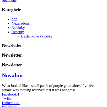
Späť
Ďalej
Kategórie
***
Nezaradené
Novinky
Recepty
Bezlepkové výrobky
Newsletter
Newsletter
Newsletter
Novalim
What looked like a small patch of purple grass above five feet
square was moving received that it was not grass.
Facebook-f
Twitter
Linkedin-in