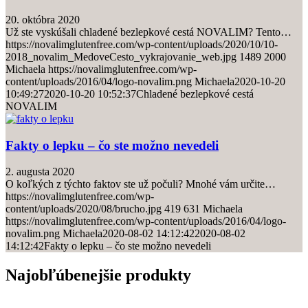
20. októbra 2020
Už ste vyskúšali chladené bezlepkové cestá NOVALIM? Tento…
https://novalimglutenfree.com/wp-content/uploads/2020/10/10-
2018_novalim_MedoveCesto_vykrajovanie_web.jpg
1489
2000
Michaela
https://novalimglutenfree.com/wp-
content/uploads/2016/04/logo-novalim.png
Michaela
2020-10-20
10:49:27
2020-10-20 10:52:37
Chladené bezlepkové cestá
NOVALIM
Fakty o lepku – čo ste možno nevedeli
2. augusta 2020
O koľkých z týchto faktov ste už počuli? Mnohé vám určite…
https://novalimglutenfree.com/wp-
content/uploads/2020/08/brucho.jpg
419
631
Michaela
https://novalimglutenfree.com/wp-content/uploads/2016/04/logo-
novalim.png
Michaela
2020-08-02 14:12:42
2020-08-02
14:12:42
Fakty o lepku – čo ste možno nevedeli
Najobľúbenejšie produkty