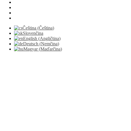
Čeština
(
Čeština
)
Slovenčina
English
(
Angličtina
)
Deutsch
(
Nemčina
)
Magyar
(
Maďarčina
)