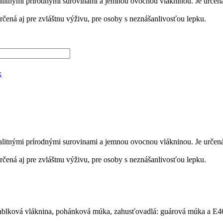
nými prírodnými surovinami a jemnou ovocnou vlákninou. Je určená 
čená aj pre zvláštnu výživu, pre osoby s neznášanlivosťou lepku.
x
nými prírodnými surovinami a jemnou ovocnou vlákninou. Je určená 
čená aj pre zvláštnu výživu, pre osoby s neznášanlivosťou lepku.
ablková vláknina, pohánková múka, zahusťovadlá: guárová múka a E4