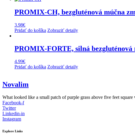
PROMIX-CH, bezgluténová múčna zme
3.98
€
Pridať do košíka
Zobraziť detaily
PROMIX-FORTE, silná bezgluténová
4.99
€
Pridať do košíka
Zobraziť detaily
Novalim
What looked like a small patch of purple grass above five feet square 
Facebook-f
Twitter
Linkedin-in
Instagram
Explore Links