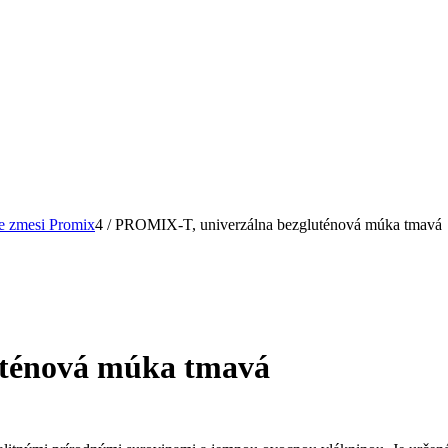
e zmesi Promix
4
/
PROMIX-T, univerzálna bezgluténová múka tmavá
uténová múka tmavá