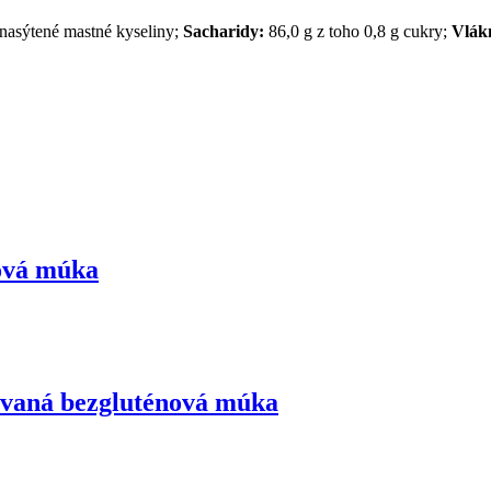
 nasýtené mastné kyseliny;
Sacharidy:
86,0 g z toho 0,8 g cukry;
Vlák
ová múka
ovaná bezgluténová múka