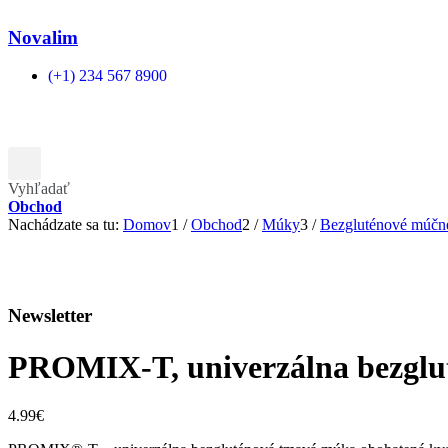
Novalim
(+1) 234 567 8900
Vyhľadať
Obchod
Nachádzate sa tu:
Domov
1
/
Obchod
2
/
Múky
3
/
Bezgluténové múčn
Newsletter
PROMIX-T, univerzálna bezgl
4.99
€