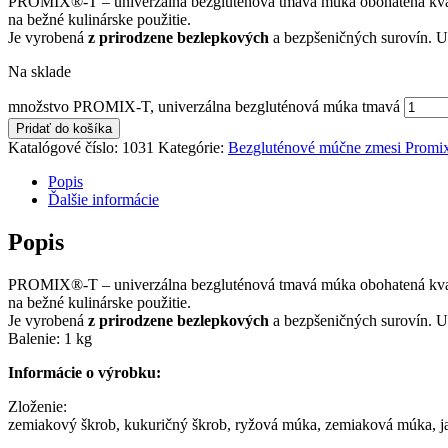
PROMIX®-T – univerzálna bezgluténová tmavá múka obohatená kvalit
na bežné kulinárske použitie.
Je vyrobená
z prirodzene bezlepkových
a bezpšeničných surovín. Ur
Na sklade
množstvo PROMIX-T, univerzálna bezgluténová múka tmavá
Pridať do košíka
Katalógové číslo:
1031
Kategórie:
Bezgluténové múčne zmesi Promi
Popis
Ďalšie informácie
Popis
PROMIX®-T – univerzálna bezgluténová tmavá múka obohatená kvalit
na bežné kulinárske použitie.
Je vyrobená
z prirodzene bezlepkových
a bezpšeničných surovín. Ur
Balenie: 1 kg
Informácie o výrobku:
Zloženie:
zemiakový škrob, kukuričný škrob, ryžová múka, zemiaková múka, j