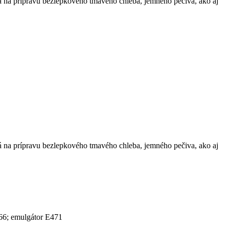
na prípravu bezlepkového tmavého chleba, jemného pečiva, ako aj
na prípravu bezlepkového tmavého chleba, jemného pečiva, ako aj
66; emulgátor E471