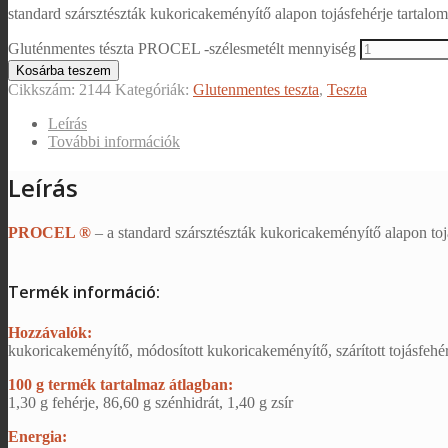
standard szársztészták kukoricakeményítő alapon tojásfehérje tartalo
Gluténmentes tészta PROCEL -szélesmetélt mennyiség
Kosárba teszem
Cikkszám:
2144
Kategóriák:
Glutenmentes teszta
,
Teszta
Leírás
További információk
Leírás
PROCEL ®
– a standard szársztészták kukoricakeményítő alapon toj
Termék információ:
Hozzávalók:
kukoricakeményítő, módosított kukoricakeményítő, szárított tojásfehé
100 g termék tartalmaz átlagban:
1,30 g fehérje, 86,60 g szénhidrát, 1,40 g zsír
Energia: