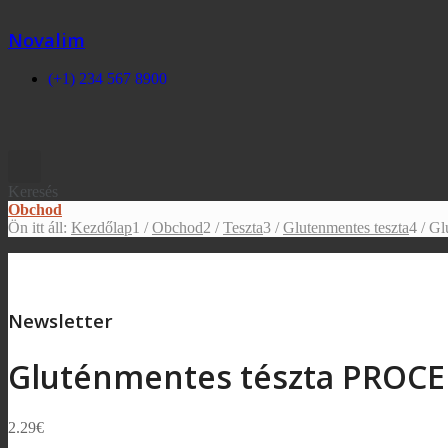
Novalim
(+1) 234 567 8900
Keresés
Obchod
Ön itt áll:
Kezdőlap
1
/
Obchod
2
/
Teszta
3
/
Glutenmentes teszta
4
/
Gl
Newsletter
Gluténmentes tészta PROCEL
2.29
€