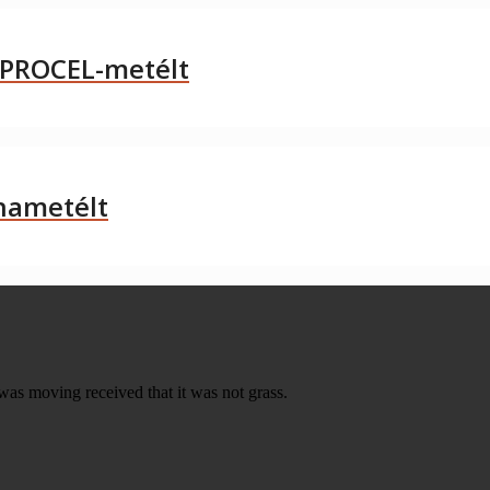
APROCEL-metélt
nametélt
was moving received that it was not grass.