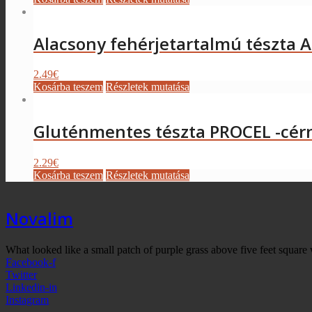
Alacsony fehérjetartalmú tészta 
2.49
€
Kosárba teszem
Részletek mutatása
Gluténmentes tészta PROCEL -cér
2.29
€
Kosárba teszem
Részletek mutatása
Novalim
What looked like a small patch of purple grass above five feet square 
Facebook-f
Twitter
Linkedin-in
Instagram