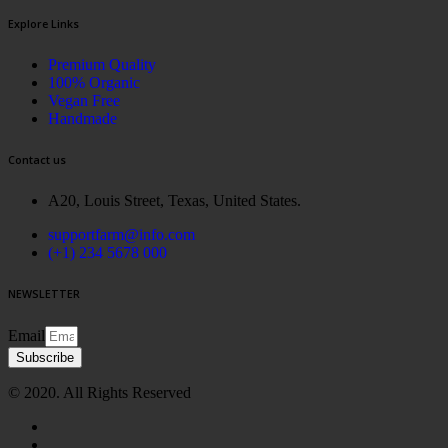
Explore Links
Premium Quality
100% Organic
Vegan Free
Handmade
Contact us
A20, Louis Street, Texas, United States.
supportfarm@info.com
(+1) 234 5678 000
NEWSLETTER
Email
Subscribe
© 2020. All Rights Reserved