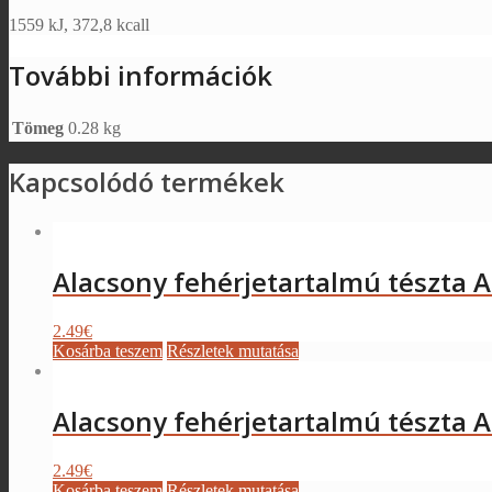
1559 kJ, 372,8 kcall
További információk
Tömeg
0.28 kg
Kapcsolódó termékek
Alacsony fehérjetartalmú tészta
2.49
€
Kosárba teszem
Részletek mutatása
Alacsony fehérjetartalmú tészta 
2.49
€
Kosárba teszem
Részletek mutatása