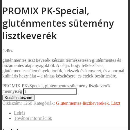
PROMIX PK-Special,
gluténmentes sütemény
lisztkeverék
4.49
€
gluténmentes liszt keverék készült természetesen gluténmentes és
búzamentes alapanyagokból. A célja, hogy felkészítse a
gluténmentes sütemények, torták, kekszek és kenyeret, és a normál
kulináris használat – a rántás készítésere és ételek besürítésére.
PROMIX PK-Special, gluténmentes sütemény lisztkeverék
mennyiség
Kosárba teszem
Cikkszám:
1260
Kategóriák:
Glutenmentes-lisztkeverekek
,
Liszt
Leírás
További információk