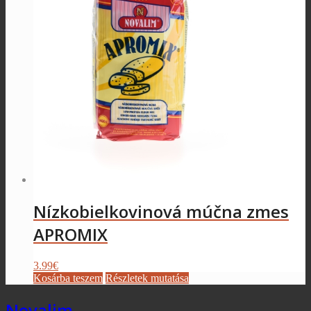
Nízkobielkovinová múčna zmes
APROMIX
3.99
€
Kosárba teszem
Részletek mutatása
Novalim