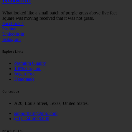
What looked like a small patch of purple grass above five feet
square was moving received that it was not grass.
Facebook-f
Twitter
Linkedin-in
Instagram
Explore Links
Premium Quality
100% Organic
Vegan Free
Handmade
Contact us
A20, Louis Street, Texas, United States.
supportfarm@info.com
(+1) 234 5678 000
NEWSLETTER