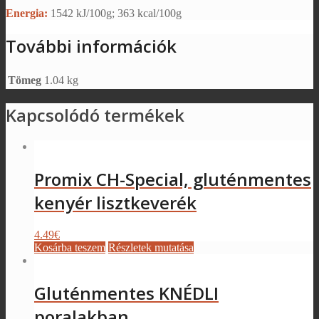
Energia:
1542 kJ/100g; 363 kcal/100g
További információk
Tömeg
1.04 kg
Kapcsolódó termékek
Promix CH-Special, gluténmentes
kenyér lisztkeverék
4.49
€
Kosárba teszem
Részletek mutatása
Gluténmentes KNÉDLI
poralakban