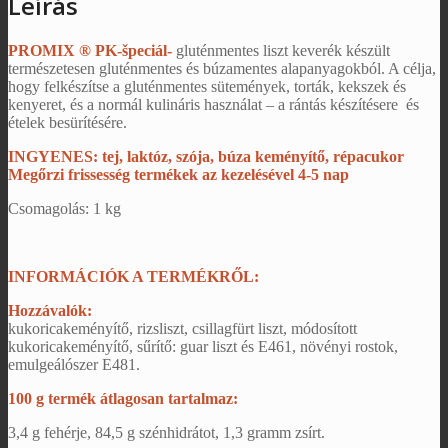
Leírás
PROMIX ® PK-špeciál-
gluténmentes liszt keverék készült
természetesen gluténmentes és búzamentes alapanyagokból. A célja,
hogy felkészítse a gluténmentes sütemények, torták, kekszek és
kenyeret, és a normál kulináris használat – a rántás készítésere és
ételek besürítésére.
INGYENES: tej, laktóz, szója, búza keményítő, répacukor
Megőrzi frissesség termékek az kezelésével 4-5 nap
Csomagolás: 1 kg
INFORMÁCIÓK A TERMÉKRŐL:
Hozzávalók:
kukoricakeményítő, rizsliszt, csillagfürt liszt, módosított
kukoricakeményítő, sűrítő: guar liszt és E461, növényi rostok,
emulgeálószer E481.
100 g
termék átlagosan tartalmaz:
3,4 g fehérje, 84,5 g szénhidrátot, 1,3 gramm zsírt.