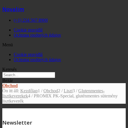
Novalim
(+1) 234 567 8900
Cookie pravidlá
Ochrana osobných údajov
Menü
Cookie pravidlá
Ochrana osobných údajov
Keresés
Bezár
Obchod
Ön itt áll:
Kezdőlap
1
/
Obchod
2
/
Liszt
3
/
Glutenmentes-
lisztkeverekek
4
/
PROMIX PK-Special, gluténmentes sütemény
lisztkeverék
Newsletter