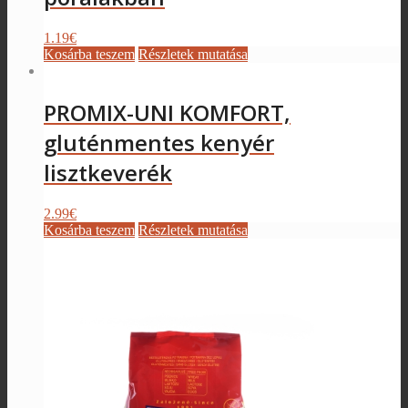
1.19
€
Kosárba teszem
Részletek mutatása
PROMIX-UNI KOMFORT,
gluténmentes kenyér
lisztkeverék
2.99
€
Kosárba teszem
Részletek mutatása