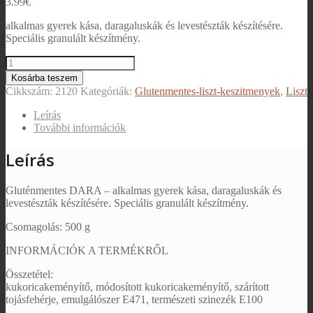
3.99
€
alkalmas gyerek kása, daragaluskák és levestészták készítésére.
Speciális granulált készítmény.
Kosárba teszem
Cikkszám:
2120
Kategóriák:
Glutenmentes-liszt-keszitmenyek
,
Liszt
Leírás
További információk
Leírás
Gluténmentes DARA – alkalmas gyerek kása, daragaluskák és
levestészták készítésére. Speciális granulált készítmény.
Csomagolás: 500 g
INFORMÁCIÓK A TERMÉKRŐL
Összetétel:
kukoricakeményítő, módosított kukoricakeményítő, szárított
tojásfehérje, emulgálószer E471, természeti szinezék E100