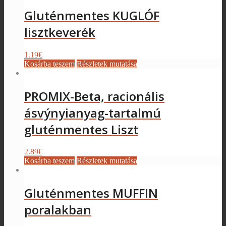
Gluténmentes KUGLÓF
lisztkeverék
1.19
€
Kosárba teszem
Részletek mutatása
PROMIX-Beta, racionális
ásvýnyianyag-tartalmú
gluténmentes Liszt
2.89
€
Kosárba teszem
Részletek mutatása
Gluténmentes MUFFIN
poralakban