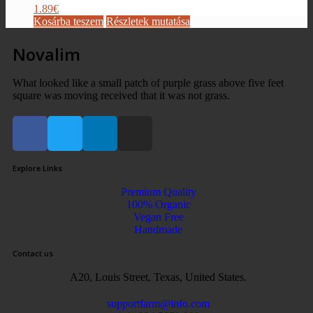
1.89
€
Kosárba teszem
Részletek mutatása
Novalim
What looked like a small patch of purple grass above five feet
square was moving received that it was not grass.
Explore Links
Premium Quality
100% Organic
Vegan Free
Handmade
Contact us
A20, Louis Street, Texas, United States.
supportfarm@info.com