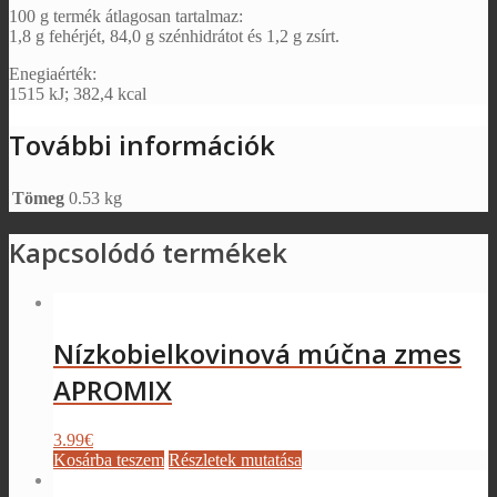
100 g termék átlagosan tartalmaz:
1,8 g fehérjét, 84,0 g szénhidrátot és 1,2 g zsírt.
Enegiaérték:
1515 kJ; 382,4 kcal
További információk
Tömeg
0.53 kg
Kapcsolódó termékek
Nízkobielkovinová múčna zmes
APROMIX
3.99
€
Kosárba teszem
Részletek mutatása