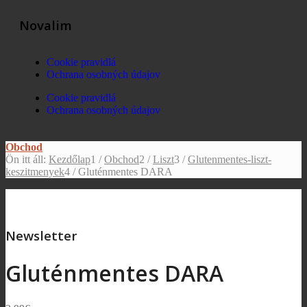
Novalim
Cookie pravidlá
Ochrana osobných údajov
Cookie pravidlá
Ochrana osobných údajov
Obchod
Ön itt áll:
Kezdőlap
1
/
Obchod
2
/
Liszt
3
/
Glutenmentes-liszt-
keszitmenyek
4
/
Gluténmentes DARA
Newsletter
Gluténmentes DARA