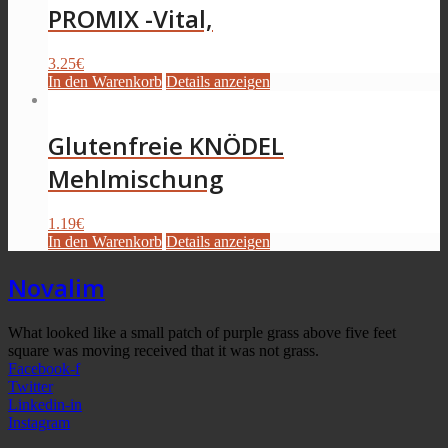
PROMIX -Vital,
3.25
€
In den Warenkorb
Details anzeigen
Glutenfreie KNÖDEL
Mehlmischung
1.19
€
In den Warenkorb
Details anzeigen
Novalim
What looked like a small patch of purple grass above five feet
square was moving received that it was not grass.
Facebook-f
Twitter
Linkedin-in
Instagram