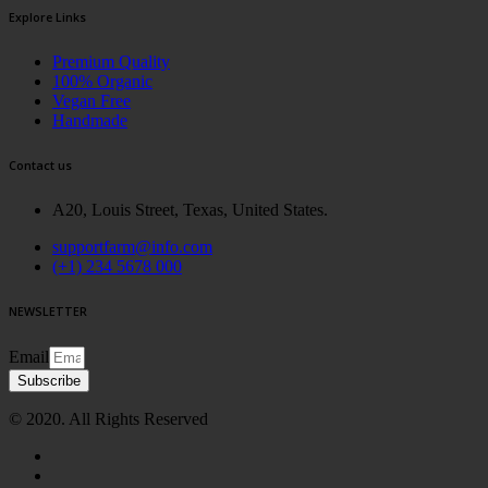
Explore Links
Premium Quality
100% Organic
Vegan Free
Handmade
Contact us
A20, Louis Street, Texas, United States.
supportfarm@info.com
(+1) 234 5678 000
NEWSLETTER
Email
Subscribe
© 2020. All Rights Reserved