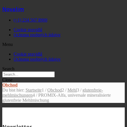
Novalim
(+1) 234 567 8900
Cookie pravidlá
Ochrana osobných údajov
Menu
Cookie pravidlá
Ochrana osobných údajov
Search
Close
Obchod
Du bist hier:
Startseite
1
/
Obchod
2
/
Mehl
3
/
glutenfreie-
mehlmischungen
4
/
PROMIX-Alfa, universale mineralisierte
glutenfreie Mehlmischung
Newsletter