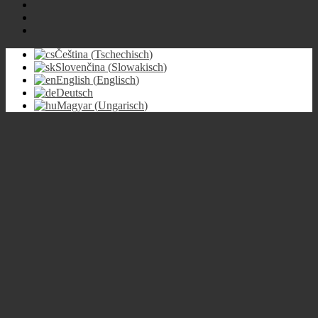
Čeština
(
Tschechisch
)
Slovenčina
(
Slowakisch
)
English
(
Englisch
)
Deutsch
Magyar
(
Ungarisch
)