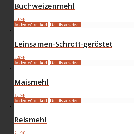
Buchweizenmehl
2.69
€
In den Warenkorb
Details anzeigen
Leinsamen-Schrott-geröstet
2.99
€
In den Warenkorb
Details anzeigen
Maismehl
1.19
€
In den Warenkorb
Details anzeigen
Reismehl
2.19
€