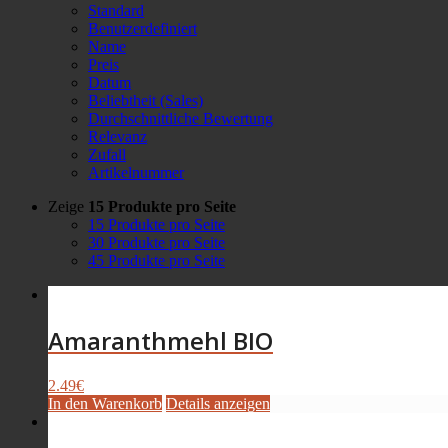
Standard
Benutzerdefiniert
Name
Preis
Datum
Beliebtheit (Sales)
Durchschnittliche Bewertung
Relevanz
Zufall
Artikelnummer
Zeige
15 Produkte pro Seite
15 Produkte pro Seite
30 Produkte pro Seite
45 Produkte pro Seite
Amaranthmehl BIO
2.49
€
In den Warenkorb
Details anzeigen