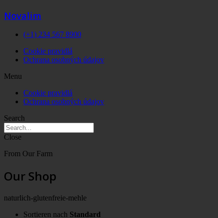
Novalim
(+1) 234 567 8900
Cookie pravidlá
Ochrana osobných údajov
Menu
Cookie pravidlá
Ochrana osobných údajov
Search
Close
From Our Farm
Our Shop
naturlich-glutenfreie-mehle
Sortieren nach
Standard