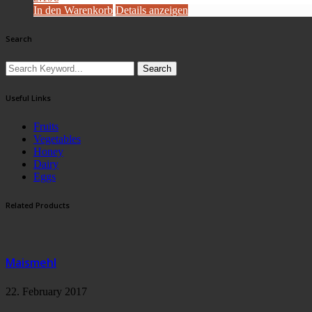
In den Warenkorb
Details anzeigen
Search
Search
Useful Links
Fruits
Vegetables
Honey
Dairy
Eggs
Related Products
Maismehl
22. February 2017