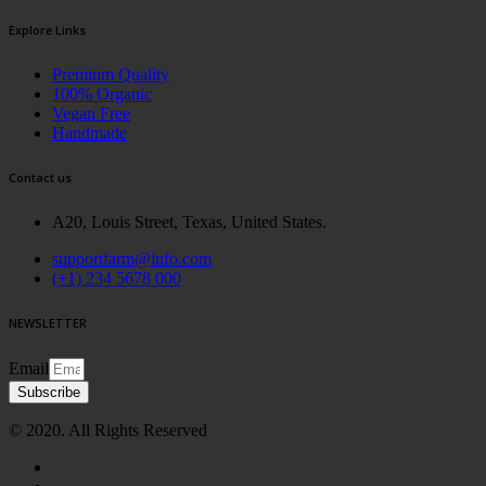
Explore Links
Premium Quality
100% Organic
Vegan Free
Handmade
Contact us
A20, Louis Street, Texas, United States.
supportfarm@info.com
(+1) 234 5678 000
NEWSLETTER
Email
Subscribe
© 2020. All Rights Reserved