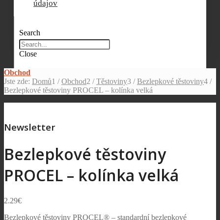
údajov
Search
Close
Obchod
Jste zde:
Domů
1
/
Obchod
2
/
Těstoviny
3
/
Bezlepkové těstoviny
4
/
Bezlepkové těstoviny PROCEL – kolínka velká
Newsletter
Bezlepkové těstoviny
PROCEL – kolínka velká
2.29
€
Bezlepkové těstoviny PROCEL® – standardní bezlepkové