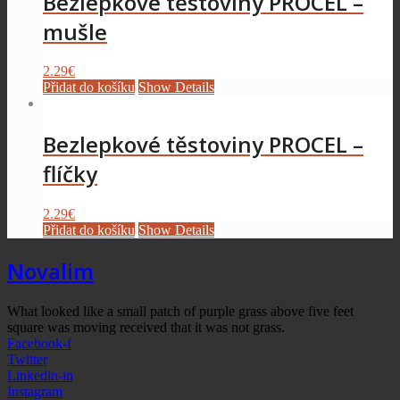
Bezlepkové těstoviny PROCEL –
mušle
2.29
€
Přidat do košíku
Show Details
Bezlepkové těstoviny PROCEL –
flíčky
2.29
€
Přidat do košíku
Show Details
Novalim
What looked like a small patch of purple grass above five feet
square was moving received that it was not grass.
Facebook-f
Twitter
Linkedin-in
Instagram