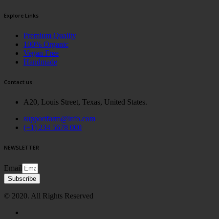
Explore Links
Premium Quality
100% Organic
Vegan Free
Handmade
Contact us
A20, Louis Street, Texas, United States.
supportfarm@info.com
(+1) 234 5678 000
NEWSLETTER
Email
Subscribe
© 2020. All Rights Reserved