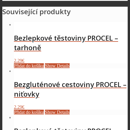
Související produkty
Bezlepkové těstoviny PROCEL –
tarhoně
2.29
€
Přidat do košíku
Show Details
Bezgluténové cestoviny PROCEL –
niťovky
2.29
€
Přidat do košíku
Show Details