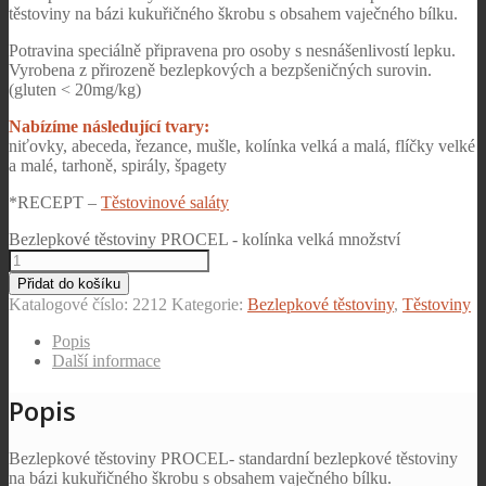
těstoviny na bázi kukuřičného škrobu s obsahem vaječného bílku.
Potravina speciálně připravena pro osoby s nesnášenlivostí lepku.
Vyrobena z přirozeně bezlepkových a bezpšeničných surovin.
(gluten < 20mg/kg)
Nabízíme následující tvary:
niťovky, abeceda, řezance, mušle, kolínka velká a malá, flíčky velké
a malé, tarhoně, spirály, špagety
*RECEPT –
Těstovinové saláty
Bezlepkové těstoviny PROCEL - kolínka velká množství
Přidat do košíku
Katalogové číslo:
2212
Kategorie:
Bezlepkové těstoviny
,
Těstoviny
Popis
Další informace
Popis
Bezlepkové těstoviny PROCEL- standardní bezlepkové těstoviny
na bázi kukuřičného škrobu s obsahem vaječného bílku.