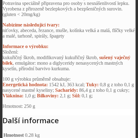
Potravina speciálně připravena pro osoby s nesnášenlivostí lepku.
Vyrobena z přirozeně bezlepkových a bezpšeničných surovin.
(gluten < 20mg/kg)
Nabízíme následující tvary:
niťovky, abeceda, řezance, mušle, kolínka velká a malá, flíčky velké
a malé, tarhoně, spirály, špagety
Informace o výrobku:
Složení:
kukuřičný škrob, modifikovaný kukuřičný škrob,
sušený vaječný
bílek
, emulgátor: mono a diglyceridy nenasycených mastných
kyselín, přírodní barvivo kurkuma.
100 g výrobku průměrně obsahuje:
Energetická hodnota:
1542 kJ, 363 kcal;
Tuky:
0,8 g z toho 0,1 g
nasycené mastné kyseliny;
Sacharidy:
86,4 g z toho 0,1 g cukry;
Vláknina:
1,0 g;
Bílkoviny:
2,1 g;
Sůl:
0,1 g;
Hmotnost: 250 g
Další informace
Hmotnost
0.28 kg